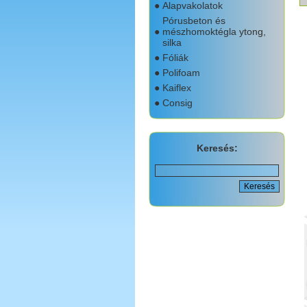
●
Alapvakolatok
Pórusbeton és
●
mészhomoktégla ytong,
silka
●
Fóliák
●
Polifoam
●
Kaiflex
●
Consig
Keresés: