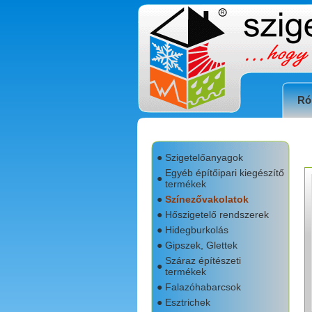
Ró
●
Szigetelőanyagok
Egyéb építőipari kiegészítő
●
termékek
●
Színezővakolatok
●
Hőszigetelő rendszerek
●
Hidegburkolás
●
Gipszek, Glettek
Száraz építészeti
●
termékek
●
Falazóhabarcsok
●
Esztrichek