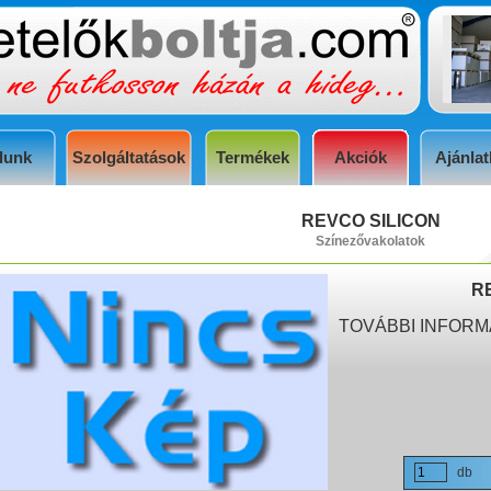
lunk
Szolgáltatások
Termékek
Akciók
Ajánlat
REVCO SILICON
Színezővakolatok
R
TOVÁBBI INFORM
db