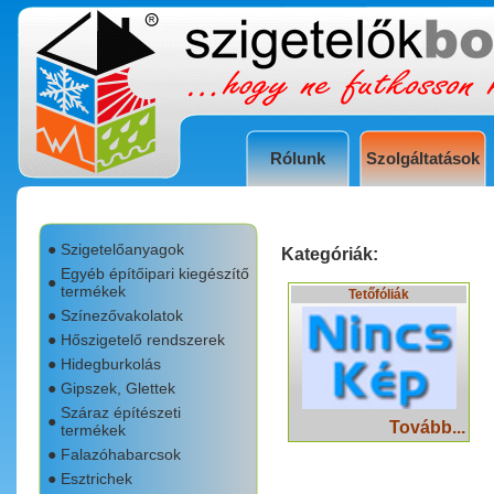
Rólunk
Szolgáltatások
●
Szigetelőanyagok
Kategóriák:
Egyéb építőipari kiegészítő
●
termékek
Tetőfóliák
●
Színezővakolatok
●
Hőszigetelő rendszerek
●
Hidegburkolás
●
Gipszek, Glettek
Száraz építészeti
●
Tovább...
termékek
●
Falazóhabarcsok
●
Esztrichek