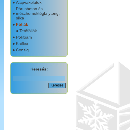
●
Alapvakolatok
Pórusbeton és
●
mészhomoktégla ytong,
silka
●
Fóliák
●
Tetőfóliák
●
Polifoam
●
Kaiflex
●
Consig
Keresés: