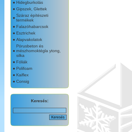
●
Hidegburkolás
●
Gipszek, Glettek
Száraz építészeti
●
termékek
●
Falazóhabarcsok
●
Esztrichek
●
Alapvakolatok
Pórusbeton és
●
mészhomoktégla ytong,
silka
●
Fóliák
●
Polifoam
●
Kaiflex
●
Consig
Keresés: