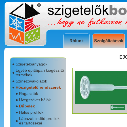
Rólunk
Szolgáltatások
EJO
●
Szigetelőanyagok
Egyéb építőipari kiegészítő
●
termékek
●
Színezővakolatok
●
Hőszigetelő rendszerek
●
Ragasztók
●
Üvegszövet hálók
●
Dűbelek
●
Hálós profilok
Lábazati indító profilok
●
és tartozékai