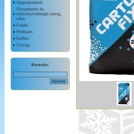
●
Alapvakolatok
Pórusbeton és
●
mészhomoktégla ytong,
silka
●
Fóliák
●
Polifoam
●
Kaiflex
●
Consig
Keresés: