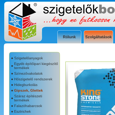
Rólunk
Szolgáltatások
●
Szigetelőanyagok
Egyéb építőipari kiegészítő
●
termékek
●
Színezővakolatok
●
Hőszigetelő rendszerek
●
Hidegburkolás
●
Gipszek, Glettek
Száraz építészeti
●
termékek
●
Falazóhabarcsok
●
Esztrichek