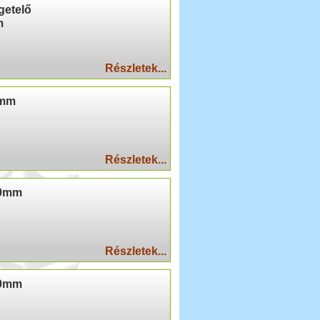
getelő
m
Részletek...
0mm
Részletek...
00mm
Részletek...
20mm