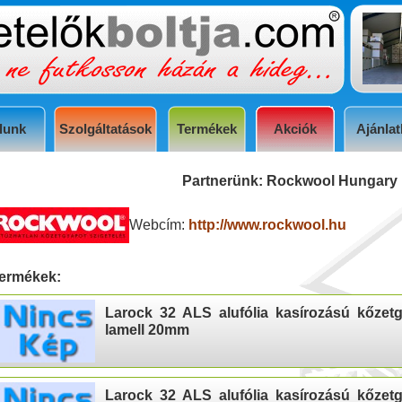
lunk
Szolgáltatások
Termékek
Akciók
Ajánlat
Partnerünk: Rockwool Hungary 
Webcím:
http://www.rockwool.hu
ermékek:
Larock 32 ALS alufólia kasírozású kőzet
lamell 20mm
Larock 32 ALS alufólia kasírozású kőzet