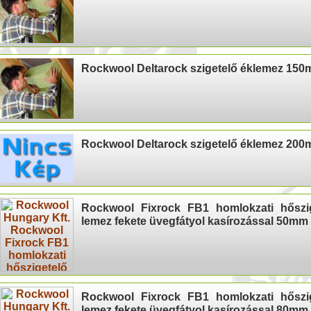
Rockwool Deltarock szigetelő éklemez 15
Rockwool Deltarock szigetelő éklemez 20
Rockwool Fixrock FB1 homlokzati hőszi
lemez fekete üvegfátyol kasírozással 50mm
Rockwool Fixrock FB1 homlokzati hőszi
lemez fekete üvegfátyol kasírozással 80mm